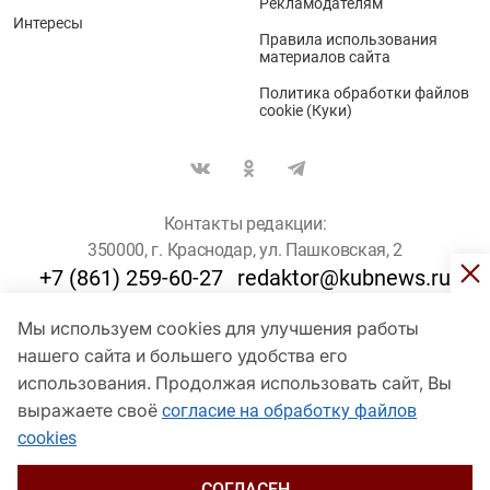
Рекламодателям
Интересы
Правила использования
материалов сайта
Политика обработки файлов
cookie (Куки)
Контакты редакции:
350000, г. Краснодар, ул. Пашковская, 2
+7 (861) 259-60-27
redaktor@kubnews.ru
Мы используем cookies для улучшения работы
Для пользователей старше 16 лет
нашего сайта и большего удобства его
использования. Продолжая использовать сайт, Вы
© Кубанские Новости, 2017
Сетевое издание «kubnews» зарегистрировано Федеральной
выражаете своё
согласие на обработку файлов
службой по надзору в сфере связи, информационных технологий
cookies
и массовых коммуникаций (Роскомнадзор). Регистрационный
номер Эл № ФС 77 - 78802 от 30 июля 2020 года. Учредитель -
ООО "ГИК "Кубанские Новости" (350000, Краснодар, ул.
СОГЛАСЕН