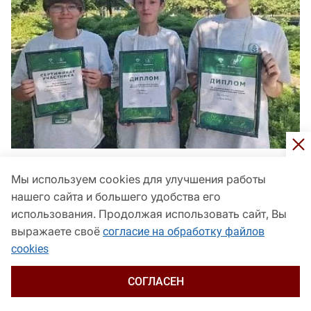
Кубанские школьники стали победителями
Мы используем cookies для улучшения работы
«АгроСмены-2026»
нашего сайта и большего удобства его
Общество
сегодня, 19:08
использования. Продолжая использовать сайт, Вы
выражаете своё
согласие на обработку файлов
cookies
СОГЛАСЕН