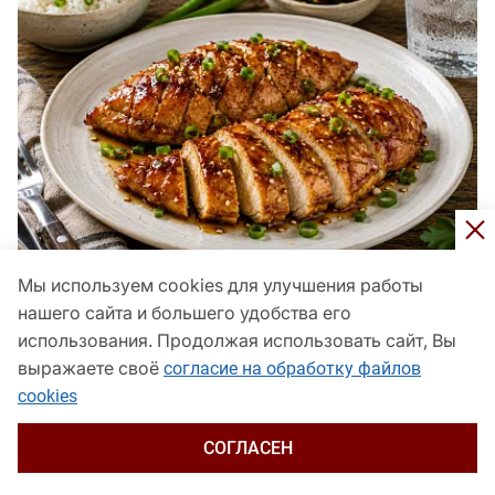
Мы используем cookies для улучшения работы
Делаю надрезы на курином филе и поливаю
нашего сайта и большего удобства его
медово-соевым соусом: грудка получается сочной
использования. Продолжая использовать сайт, Вы
Панорама
сегодня, 01:25
выражаете своё
согласие на обработку файлов
cookies
СОГЛАСЕН