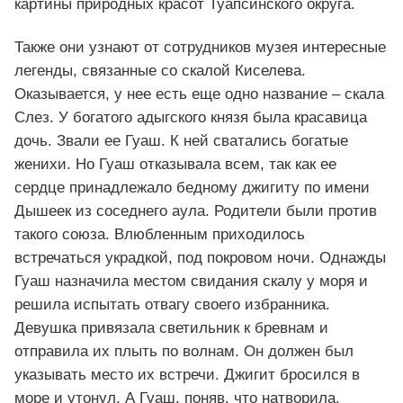
картины природных красот Туапсинского округа.
Также они узнают от сотрудников музея интересные
легенды, связанные со скалой Киселева.
Оказывается, у нее есть еще одно название – скала
Слез. У богатого адыгского князя была красавица
дочь. Звали ее Гуаш. К ней сватались богатые
женихи. Но Гуаш отказывала всем, так как ее
сердце принадлежало бедному джигиту по имени
Дышеек из соседнего аула. Родители были против
такого союза. Влюбленным приходилось
встречаться украдкой, под покровом ночи. Однажды
Гуаш назначила местом свидания скалу у моря и
решила испытать отвагу своего избранника.
Девушка привязала светильник к бревнам и
отправила их плыть по волнам. Он должен был
указывать место их встречи. Джигит бросился в
море и утонул. А Гуаш, поняв, что натворила,