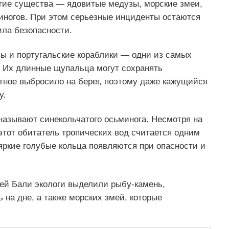
гие существа — ядовитые медузы, морские змеи,
иногов. При этом серьезные инциденты остаются
ла безопасности.
ы и португальские кораблики — одни из самых
 Их длинные щупальца могут сохранять
отное выбросило на берег, поэтому даже кажущийся
у.
азывают синекольчатого осьминога. Несмотря на
этот обитатель тропических вод считается одним
яркие голубые кольца появляются при опасности и
ей Бали экологи выделили рыбу-камень,
на дне, а также морских змей, которые