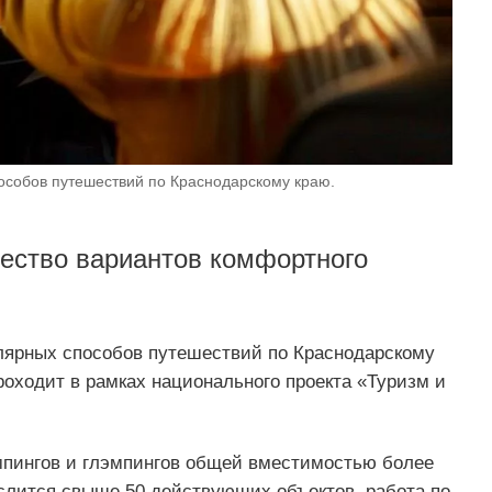
особов путешествий по Краснодарскому краю.
ество вариантов комфортного
лярных способов путешествий по Краснодарскому
роходит в рамках национального проекта «Туризм и
мпингов и глэмпингов общей вместимостью более
ислится свыше 50 действующих объектов, работа по