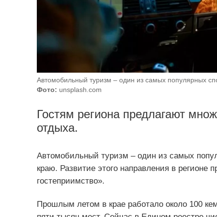
Автомобильный туризм – один из самых популярных сп
Фото:
unsplash.com
Гостям региона предлагают множ
отдыха.
Автомобильный туризм – один из самых попу
краю. Развитие этого направления в регионе п
гостеприимство».
Прошлым летом в крае работало около 100 ке
пяти тысяч мест. Сейчас в Едином реестре ч