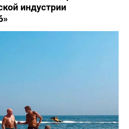
ской индустрии
6»