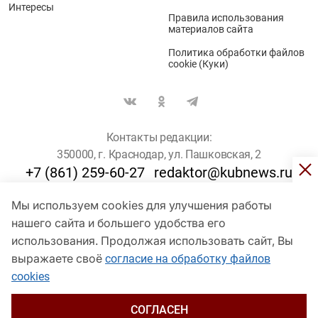
Интересы
Правила использования
материалов сайта
Политика обработки файлов
cookie (Куки)
Контакты редакции:
350000, г. Краснодар, ул. Пашковская, 2
+7 (861) 259-60-27
redaktor@kubnews.ru
Мы используем cookies для улучшения работы
Для пользователей старше 16 лет
нашего сайта и большего удобства его
© Кубанские Новости, 2017
использования. Продолжая использовать сайт, Вы
Сетевое издание «kubnews» зарегистрировано Федеральной
выражаете своё
согласие на обработку файлов
службой по надзору в сфере связи, информационных технологий
cookies
и массовых коммуникаций (Роскомнадзор). Регистрационный
номер Эл № ФС 77 - 78802 от 30 июля 2020 года. Учредитель -
ООО "ГИК "Кубанские Новости" (350000, Краснодар, ул.
СОГЛАСЕН
Пашковская, 2). Главный редактор – Филиппов О. Ю.