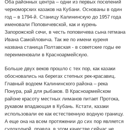
Оба районных центра – одни из первых поселений
черноморских казаков на Кубани. Основаны в один
год – в 1794-й. Станицу Калининскую до 1957 года
именовали Поповичевской, как и курень
Запорожской сечи, в честь поповичева сына гетмана
Ивана Самойловича. Так же по имени куреня
названа станица Полтавская - в советские годы ее
переименовали в Красноармейскую.
Больше двух веков прошло с тех пор, как казаки
обосновались на берегах степных рек-красавиц.
Главный водоем Калининского района – река
Понура, рай для рыбаков. В Красноармейском
районе красоту местных лиманов питает Протока,
рукавом впадающая в Кубань. Кстати, казаки
использовали ее как естественную водную границу.
А еще она на всем протяжении до сих пор является
судоходной, правда, в этом качестве сейчас не