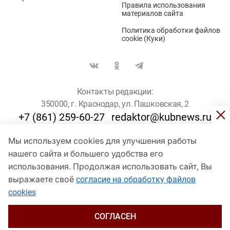
Правила использования
материалов сайта
Политика обработки файлов
cookie (Куки)
Контакты редакции:
350000, г. Краснодар, ул. Пашковская, 2
+7 (861) 259-60-27
redaktor@kubnews.ru
Мы используем cookies для улучшения работы
Для пользователей старше 16 лет
нашего сайта и большего удобства его
использования. Продолжая использовать сайт, Вы
© Кубанские Новости, 2017
Сетевое издание «kubnews» зарегистрировано Федеральной
выражаете своё
согласие на обработку файлов
службой по надзору в сфере связи, информационных технологий
cookies
и массовых коммуникаций (Роскомнадзор). Регистрационный
номер Эл № ФС 77 - 78802 от 30 июля 2020 года. Учредитель -
ООО "ГИК "Кубанские Новости" (350000, Краснодар, ул.
СОГЛАСЕН
Пашковская, 2). Главный редактор – Филиппов О. Ю.