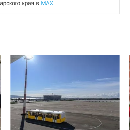
MAX
арского края
в