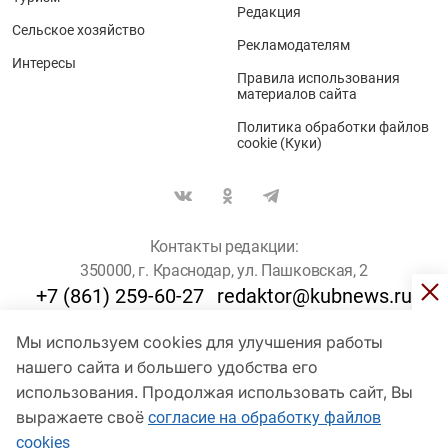
Редакция
Сельское хозяйство
Рекламодателям
Интересы
Правила использования
материалов сайта
Политика обработки файлов
cookie (Куки)
Контакты редакции:
350000, г. Краснодар, ул. Пашковская, 2
+7 (861) 259-60-27
redaktor@kubnews.ru
Мы используем cookies для улучшения работы
Для пользователей старше 16 лет
нашего сайта и большего удобства его
© Кубанские Новости, 2017
использования. Продолжая использовать сайт, Вы
Сетевое издание «kubnews» зарегистрировано Федеральной
выражаете своё
согласие на обработку файлов
службой по надзору в сфере связи, информационных технологий
cookies
и массовых коммуникаций (Роскомнадзор). Регистрационный