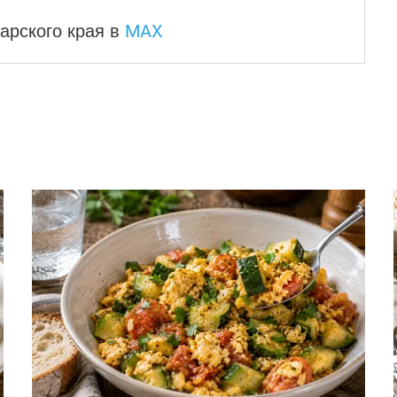
MAX
арского края
в