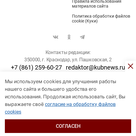
Правила использования
материалов сайта
Политика обработки файлов
cookie (Куки)
Контакты редакции:
350000, г. Краснодар, ул. Пашковская, 2
+7 (861) 259-60-27
redaktor@kubnews.ru
Мы используем cookies для улучшения работы
Для пользователей старше 16 лет
нашего сайта и большего удобства его
использования. Продолжая использовать сайт, Вы
© Кубанские Новости, 2017
Сетевое издание «kubnews» зарегистрировано Федеральной
выражаете своё
согласие на обработку файлов
службой по надзору в сфере связи, информационных технологий
cookies
и массовых коммуникаций (Роскомнадзор). Регистрационный
номер Эл № ФС 77 - 78802 от 30 июля 2020 года. Учредитель -
ООО "ГИК "Кубанские Новости" (350000, Краснодар, ул.
СОГЛАСЕН
Пашковская, 2). Главный редактор – Филиппов О. Ю.