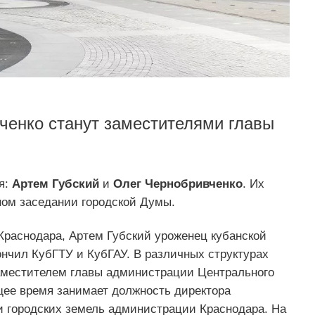
ченко станут заместителями главы
я:
Артем Губский
и
Олег Чернобривченко
. Их
ном заседании городской Думы.
Краснодара, Артем Губский уроженец кубанской
ончил КубГТУ и КубГАУ. В различных структурах
заместителем главы администрации Центрального
ящее время занимает должность директора
 городских земель администрации Краснодара. На