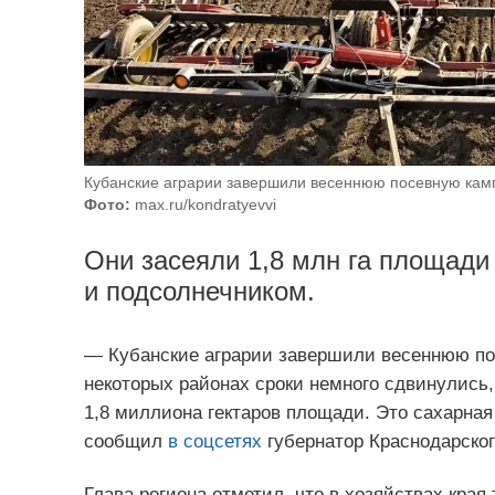
Кубанские аграрии завершили весеннюю посевную кам
Фото:
max.ru/kondratyevvi
Они засеяли 1,8 млн га площади 
и подсолнечником.
— Кубанские аграрии завершили весеннюю по
некоторых районах сроки немного сдвинулись,
1,8 миллиона гектаров площади. Это сахарная 
сообщил
в соцсетях
губернатор Краснодарског
Глава региона отметил, что в хозяйствах края