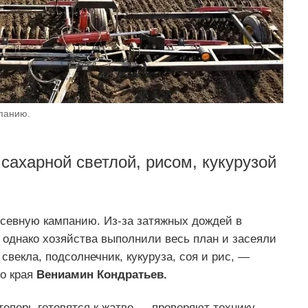
панию.
сахарной светлой, рисом, кукурузой
севную кампанию. Из-за затяжных дождей в
 однако хозяйства выполнили весь план и засеяли
свекла, подсолнечник, кукуруза, соя и рис, —
о края
Вениамин Кондратьев.
 теперь готовятся к жатве — проверяют технику,