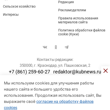
Редакция
Сельское хозяйство
Рекламодателям
Интересы
Правила использования
материалов сайта
Политика обработки файлов
cookie (Куки)
Контакты редакции:
350000, г. Краснодар, ул. Пашковская, 2
+7 (861) 259-60-27
redaktor@kubnews.ru
Мы используем cookies для улучшения работы
Для пользователей старше 16 лет
нашего сайта и большего удобства его
© Кубанские Новости, 2017
использования. Продолжая использовать сайт, Вы
Сетевое издание «kubnews» зарегистрировано Федеральной
выражаете своё
согласие на обработку файлов
службой по надзору в сфере связи, информационных технологий
cookies
и массовых коммуникаций (Роскомнадзор). Регистрационный