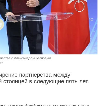
честве с Александром Бегловым.
ая
ирение партнерства между
 столицей в следующие пять лет.
ционно высочайший уровень организации такого