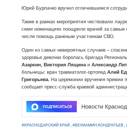
Юрий Бурлачко вручил отличившимся сотрудн
Также в рамках мероприятия чествовали лауре
семи номинациях поощрили врачей за самые 
числе помощь раненым участникам СВО.
Один из самых невероятных случаев – спасени
здоровье девочки боролась бригада Регионал
Азаркин, Виктория Лящина
и
Александр Лит
больницы: врач травматолог-ортопед
Алий Е
Григорьева.
На церемонии вручения премии п
сообщает пресс-служба краевой администрац
Новости Краснод
ПОДПИСАТЬСЯ
#КРАСНОДАРСКИЙ КРАЙ
,
#ВЕНИАМИН КОНДРАТЬЕВ
,