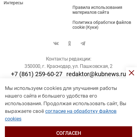
Интересы
Правила использования
материалов сайта
Политика обработки файлов
cookie (Куки)
Контакты редакции:
350000, г. Краснодар, ул. Пашковская, 2
+7 (861) 259-60-27
redaktor@kubnews.ru
Мы используем cookies для улучшения работы
Для пользователей старше 16 лет
нашего сайта и большего удобства его
использования. Продолжая использовать сайт, Вы
© Кубанские Новости, 2017
Сетевое издание «kubnews» зарегистрировано Федеральной
выражаете своё
согласие на обработку файлов
службой по надзору в сфере связи, информационных технологий
cookies
и массовых коммуникаций (Роскомнадзор). Регистрационный
номер Эл № ФС 77 - 78802 от 30 июля 2020 года. Учредитель -
ООО "ГИК "Кубанские Новости" (350000, Краснодар, ул.
СОГЛАСЕН
Пашковская, 2). Главный редактор – Филиппов О. Ю.