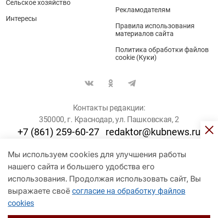
Сельское хозяйство
Рекламодателям
Интересы
Правила использования
материалов сайта
Политика обработки файлов
cookie (Куки)
Контакты редакции:
350000, г. Краснодар, ул. Пашковская, 2
+7 (861) 259-60-27
redaktor@kubnews.ru
Мы используем cookies для улучшения работы
Для пользователей старше 16 лет
нашего сайта и большего удобства его
использования. Продолжая использовать сайт, Вы
© Кубанские Новости, 2017
Сетевое издание «kubnews» зарегистрировано Федеральной
выражаете своё
согласие на обработку файлов
службой по надзору в сфере связи, информационных технологий
cookies
и массовых коммуникаций (Роскомнадзор). Регистрационный
номер Эл № ФС 77 - 78802 от 30 июля 2020 года. Учредитель -