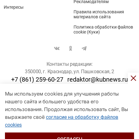
Рекламодателям
Интересы
Правила использования
материалов сайта
Политика обработки файлов
cookie (Куки)
Контакты редакции:
350000, г. Краснодар, ул. Пашковская, 2
+7 (861) 259-60-27
redaktor@kubnews.ru
Мы используем cookies для улучшения работы
Для пользователей старше 16 лет
нашего сайта и большего удобства его
© Кубанские Новости, 2017
использования. Продолжая использовать сайт, Вы
Сетевое издание «kubnews» зарегистрировано Федеральной
выражаете своё
согласие на обработку файлов
службой по надзору в сфере связи, информационных технологий
cookies
и массовых коммуникаций (Роскомнадзор). Регистрационный
номер Эл № ФС 77 - 78802 от 30 июля 2020 года. Учредитель -
ООО "ГИК "Кубанские Новости" (350000, Краснодар, ул.