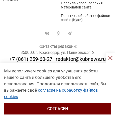
Правила использования
материалов сайта
Политика обработки файлов
cookie (Куки)
Контакты редакции:
350000, г. Краснодар, ул. Пашковская, 2
+7 (861) 259-60-27
redaktor@kubnews.ru
Мы используем cookies для улучшения работы
Для пользователей старше 16 лет
нашего сайта и большего удобства его
использования. Продолжая использовать сайт, Вы
© Кубанские Новости, 2017
Сетевое издание «kubnews» зарегистрировано Федеральной
выражаете своё
согласие на обработку файлов
службой по надзору в сфере связи, информационных технологий
cookies
и массовых коммуникаций (Роскомнадзор). Регистрационный
номер Эл № ФС 77 - 78802 от 30 июля 2020 года. Учредитель -
ООО "ГИК "Кубанские Новости" (350000, Краснодар, ул.
СОГЛАСЕН
Пашковская, 2). Главный редактор – Филиппов О. Ю.