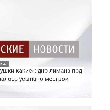
15:32
тушки какие»: дно лимана под
алось усыпано мертвой