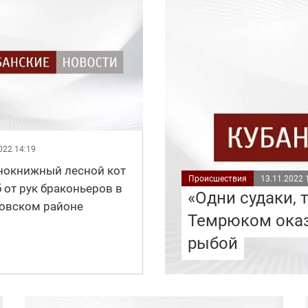
022 14:19
нокнижный лесной кот
Происшествия
13.11.2022 
 от рук браконьеров в
«Одни судаки, 
овском районе
Темрюком оказ
рыбой