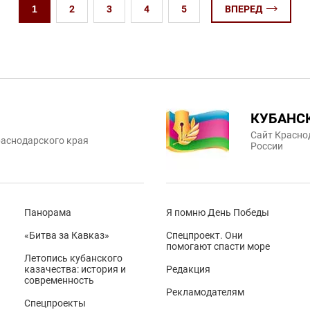
1
2
3
4
5
ВПЕРЕД
КУБАНС
Сайт Красно
аснодарского края
России
Панорама
Я помню День Победы
«Битва за Кавказ»
Спецпроект. Они
помогают спасти море
Летопись кубанского
казачества: история и
Редакция
современность
Рекламодателям
Спецпроекты