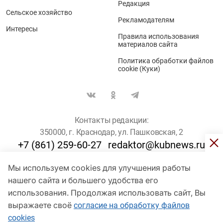
Редакция
Сельское хозяйство
Рекламодателям
Интересы
Правила использования
материалов сайта
Политика обработки файлов
cookie (Куки)
Контакты редакции:
350000, г. Краснодар, ул. Пашковская, 2
+7 (861) 259-60-27
redaktor@kubnews.ru
Мы используем cookies для улучшения работы
Для пользователей старше 16 лет
нашего сайта и большего удобства его
© Кубанские Новости, 2017
использования. Продолжая использовать сайт, Вы
Сетевое издание «kubnews» зарегистрировано Федеральной
выражаете своё
согласие на обработку файлов
службой по надзору в сфере связи, информационных технологий
cookies
и массовых коммуникаций (Роскомнадзор). Регистрационный