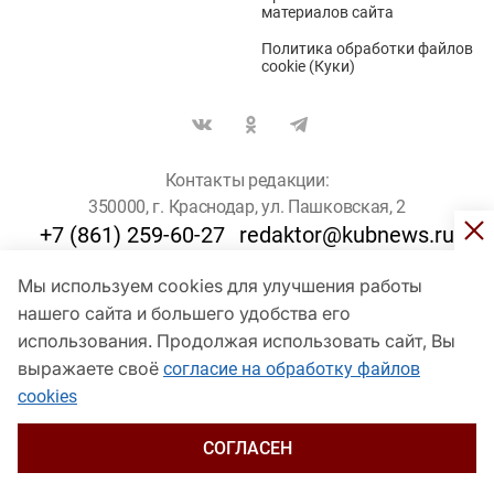
материалов сайта
Политика обработки файлов
cookie (Куки)
Контакты редакции:
350000, г. Краснодар, ул. Пашковская, 2
+7 (861) 259-60-27
redaktor@kubnews.ru
Мы используем cookies для улучшения работы
Для пользователей старше 16 лет
нашего сайта и большего удобства его
© Кубанские Новости, 2017
использования. Продолжая использовать сайт, Вы
Сетевое издание «kubnews» зарегистрировано Федеральной
выражаете своё
согласие на обработку файлов
службой по надзору в сфере связи, информационных технологий
cookies
и массовых коммуникаций (Роскомнадзор). Регистрационный
номер Эл № ФС 77 - 78802 от 30 июля 2020 года. Учредитель -
ООО "ГИК "Кубанские Новости" (350000, Краснодар, ул.
СОГЛАСЕН
Пашковская, 2). Главный редактор – Филиппов О. Ю.