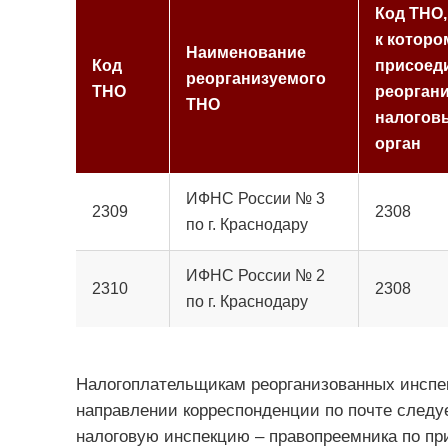
Код ТНО,
к которо
Наименование
Код
присоед
реорганизуемого
ТНО
реорган
ТНО
налогов
орган
ИФНС России № 3
2309
2308
по г. Краснодару
ИФНС России № 2
2310
2308
по г. Краснодару
Налогоплательщикам реорганизованных инспек
направлении корреспонденции по почте следуе
налоговую инспекцию – правопреемника по пр