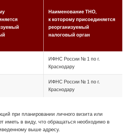
му
Наименование ТНО,
иняется
к которому присоединяется
изуемый
реорганизуемый
ый
налоговый орган
ИФНС России № 1 по г.
Краснодару
ИФНС России № 1 по г.
Краснодару
ций при планировании личного визита или
т иметь в виду, что обращаться необходимо в
иведенному выше адресу.