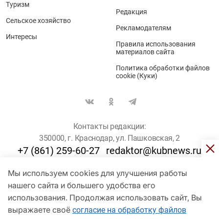
Туризм
Редакция
Сельское хозяйство
Рекламодателям
Интересы
Правила использования
материалов сайта
Политика обработки файлов
cookie (Куки)
Контакты редакции:
350000, г. Краснодар, ул. Пашковская, 2
+7 (861) 259-60-27
redaktor@kubnews.ru
Мы используем cookies для улучшения работы
Для пользователей старше 16 лет
нашего сайта и большего удобства его
© Кубанские Новости, 2017
использования. Продолжая использовать сайт, Вы
Сетевое издание «kubnews» зарегистрировано Федеральной
выражаете своё
согласие на обработку файлов
службой по надзору в сфере связи, информационных технологий