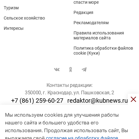
спасти море
Туризм
Редакция
Сельское хозяйство
Рекламодателям
Интересы
Правила использования
материалов сайта
Политика обработки файлов
cookie (Куки)
Контакты редакции:
350000, г. Краснодар, ул. Пашковская, 2
+7 (861) 259-60-27
redaktor@kubnews.ru
Мы используем cookies для улучшения работы
Для пользователей старше 16 лет
нашего сайта и большего удобства его
© Кубанские Новости, 2017
использования. Продолжая использовать сайт, Вы
Сетевое издание «kubnews» зарегистрировано Федеральной
выражаете своё
согласие на обработку файлов