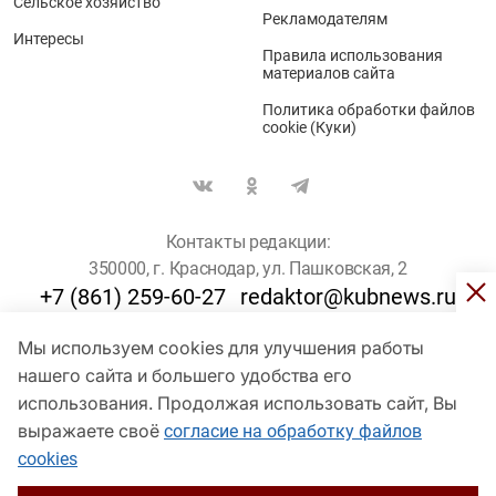
Сельское хозяйство
Рекламодателям
Интересы
Правила использования
материалов сайта
Политика обработки файлов
cookie (Куки)
Контакты редакции:
350000, г. Краснодар, ул. Пашковская, 2
+7 (861) 259-60-27
redaktor@kubnews.ru
Мы используем cookies для улучшения работы
Для пользователей старше 16 лет
нашего сайта и большего удобства его
© Кубанские Новости, 2017
использования. Продолжая использовать сайт, Вы
Сетевое издание «kubnews» зарегистрировано Федеральной
выражаете своё
согласие на обработку файлов
службой по надзору в сфере связи, информационных технологий
cookies
и массовых коммуникаций (Роскомнадзор). Регистрационный
номер Эл № ФС 77 - 78802 от 30 июля 2020 года. Учредитель -