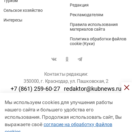
Туризм
Редакция
Сельское хозяйство
Рекламодателям
Интересы
Правила использования
материалов сайта
Политика обработки файлов
cookie (Куки)
Контакты редакции:
350000, г. Краснодар, ул. Пашковская, 2
+7 (861) 259-60-27
redaktor@kubnews.ru
Мы используем cookies для улучшения работы
Для пользователей старше 16 лет
нашего сайта и большего удобства его
использования. Продолжая использовать сайт, Вы
© Кубанские Новости, 2017
Сетевое издание «kubnews» зарегистрировано Федеральной
выражаете своё
согласие на обработку файлов
службой по надзору в сфере связи, информационных технологий
cookies