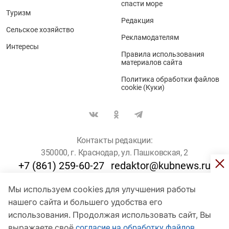
спасти море
Туризм
Редакция
Сельское хозяйство
Рекламодателям
Интересы
Правила использования
материалов сайта
Политика обработки файлов
cookie (Куки)
Контакты редакции:
350000, г. Краснодар, ул. Пашковская, 2
+7 (861) 259-60-27
redaktor@kubnews.ru
Мы используем cookies для улучшения работы
Для пользователей старше 16 лет
нашего сайта и большего удобства его
© Кубанские Новости, 2017
использования. Продолжая использовать сайт, Вы
Сетевое издание «kubnews» зарегистрировано Федеральной
выражаете своё
согласие на обработку файлов