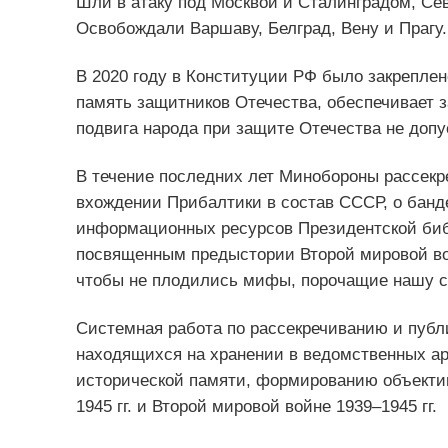
Шли в атаку под Москвой и Сталинградом, Се
Освобождали Варшаву, Белград, Вену и Прагу
В 2020 году в Конституции РФ было закреплен
память защитников Отечества, обеспечивает 
подвига народа при защите Отечества не допу
В течение последних лет Минобороны рассекр
вхождении Прибалтики в состав СССР, о банд
информационных ресурсов Президентской биб
посвященным предыстории Второй мировой вой
чтобы не плодились мифы, порочащие нашу с
Системная работа по рассекречиванию и публ
находящихся на хранении в ведомственных ар
исторической памяти, формированию объектив
1945 гг. и Второй мировой войне 1939–1945 гг.