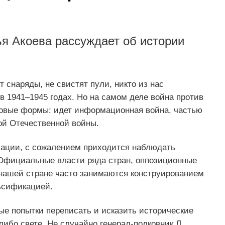
ья Акоева рассуждает об истории
 снаряды, не свистят пули, никто из нас
 в 1941–1945 годах. Но на самом деле война против
новые формы: идет информационная война, частью
ой Отечественной войны.
зации, с сожалением приходится наблюдать
Официальные власти ряда стран, оппозиционные
нашей стране часто занимаются конструированием
ьсификацией.
е попытки переписать и исказить исторические
либо свете. Не случайно генерал-полковник Л.