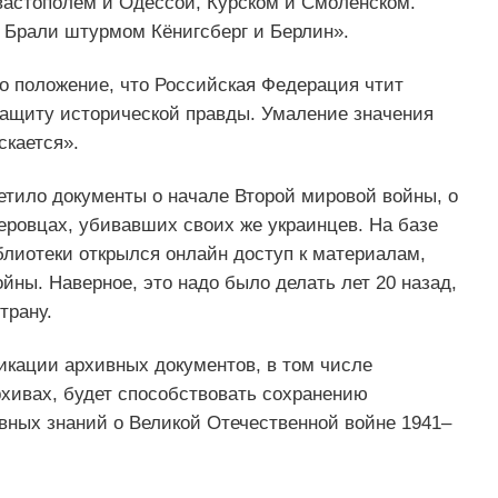
вастополем и Одессой, Курском и Смоленском.
. Брали штурмом Кёнигсберг и Берлин».
о положение, что Российская Федерация чтит
защиту исторической правды. Умаление значения
скается».
етило документы о начале Второй мировой войны, о
еровцах, убивавших своих же украинцев. На базе
лиотеки открылся онлайн доступ к материалам,
ны. Наверное, это надо было делать лет 20 назад,
трану.
икации архивных документов, в том числе
хивах, будет способствовать сохранению
ных знаний о Великой Отечественной войне 1941–