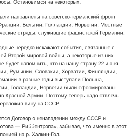
осы. Остановимся на некоторых.
ыли направлены на советско-германский фронт
ранции, Бельгии, Голландии, Норвегии. Местные
ческие отряды, служившие фашистской Германии.
адные нередко искажают события, связанные с
й Второй мировой войны, а некоторые из них
 будет напомнить, что на нашу страну 22 июня
грии, Румынии, Словакии, Хорватии, Финляндии,
рмании в разные годы выступали Польша,
ьгии, Голландии, Норвегии были сформированы
в Красной Армии. Поэтому теперь надо отвлечь
переложив вину на СССР.
ется Договор о ненападении между СССР и
лотова — Риббентропа», забывая, что именно в этот
онией на р. Халкин-Гол.