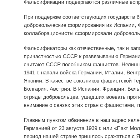
Фальсификации подвергаются различные вопр
При поддержке соответствующих государств б
добровольческие формирования из Испании, Ф
коллаборационисты сформировали доброволь
Фальсификаторы как отечественные, так и зап
причастностью СССР к развязыванию Германие
считают СССР пособником фашистов. Нелишне
1941 г. напали войска Германии, Италии, Вен
Японии. В качестве союзников фашистской Ге
Болгария, Австрия. В Испании, Франции, Бел
отряды добровольцев, ушедших воевать проти
внимание о связях этих стран с фашистами, 
Главным пунктом обвинения в наш адрес явля
Германией от 23 августа 1939 г. или «Пакт Мо
период нашей стране пришлось сражаться с Яп