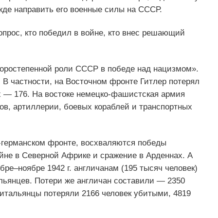
де направить его военные силы на СССР.
прос, кто победил в войне, кто внес решающий
торостепенной роли СССР в победе над нацизмом».
. В частности, на Восточном фронте Гитлер потерял
ых — 176. На востоке немецко-фашистская армия
ов, артиллерии, боевых кораблей и транспортных
-германском фронте, восхваляются победы
йне в Северной Африке и сражение в Арденнах. А
ре–ноябре 1942 г. англичанам (195 тысяч человек)
льянцев. Потери же англичан составили — 2350
итальянцы потеряли 2166 человек убитыми, 4819