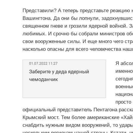
Представили? А теперь представьте реакцию 
Вашингтона. Да они бы лопнули, задохнувшис
священном гневе и грозили ядерной войной. З
любимых. И срочно бы собрали министров об
свои вооруженные силы. И еще много чего стр
насколько опасны для всего человечества на
Я абсо
01.07.2022 11:27
именно 
Заберите у деда ядерный
сегодн
чемоданчик
военны
национа
просто 
официальный представитель Пентагона расска
Крымский мост. Тем более американские «Хай
снабдить нужным видом вооружений, то удары 
нескольким регионам нашей страны. Кстати, 