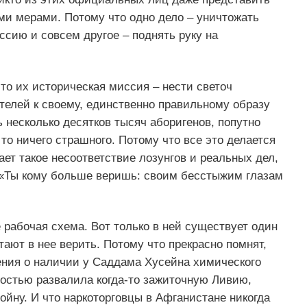
ми мерами. Потому что одно дело – уничтожать
сию и совсем другое – поднять руку на
то их историческая миссия – нести светоч
телей к своему, единственно правильному образу
 несколько десятков тысяч аборигенов, попутно
о ничего страшного. Потому что все это делается
ает такое несоответствие лозунгов и реальных дел,
: «Ты кому больше веришь: своим бесстыжим глазам
 рабочая схема. Вот только в ней существует один
тают в нее верить. Потому что прекрасно помнят,
ения о наличии у Саддама Хусейна химического
ностью развалила когда-то зажиточную Ливию,
ойну. И что наркоторговцы в Афганистане никогда