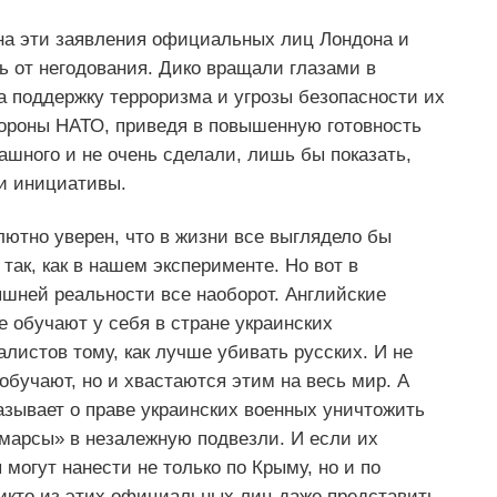
на эти заявления официальных лиц Лондона и
ь от негодования. Дико вращали глазами в
а поддержку терроризма и угрозы безопасности их
ороны НАТО, приведя в повышенную готовность
ашного и не очень сделали, лишь бы показать,
ши инициативы.
лютно уверен, что в жизни все выглядело бы
так, как в нашем эксперименте. Но вот в
яшней реальности все наоборот. Английские
е обучают у себя в стране украинских
листов тому, как лучше убивать русских. И не
обучают, но и хвастаются этим на весь мир. А
зывает о праве украинских военных уничтожить
марсы» в незалежную подвезли. И если их
могут нанести не только по Крыму, но и по
никто из этих официальных лиц даже представить