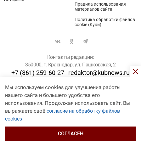
Правила использования
материалов сайта
Политика обработки файлов
cookie (Куки)
Контакты редакции:
350000, г. Краснодар, ул. Пашковская, 2
+7 (861) 259-60-27
redaktor@kubnews.ru
Мы используем cookies для улучшения работы
Для пользователей старше 16 лет
нашего сайта и большего удобства его
использования. Продолжая использовать сайт, Вы
© Кубанские Новости, 2017
Сетевое издание «kubnews» зарегистрировано Федеральной
выражаете своё
согласие на обработку файлов
службой по надзору в сфере связи, информационных технологий
cookies
и массовых коммуникаций (Роскомнадзор). Регистрационный
номер Эл № ФС 77 - 78802 от 30 июля 2020 года. Учредитель -
ООО "ГИК "Кубанские Новости" (350000, Краснодар, ул.
СОГЛАСЕН
Пашковская, 2). Главный редактор – Филиппов О. Ю.