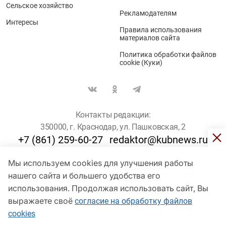
Сельское хозяйство
Рекламодателям
Интересы
Правила использования
материалов сайта
Политика обработки файлов
cookie (Куки)
Контакты редакции:
350000, г. Краснодар, ул. Пашковская, 2
+7 (861) 259-60-27
redaktor@kubnews.ru
Мы используем cookies для улучшения работы
Для пользователей старше 16 лет
нашего сайта и большего удобства его
© Кубанские Новости, 2017
использования. Продолжая использовать сайт, Вы
Сетевое издание «kubnews» зарегистрировано Федеральной
выражаете своё
согласие на обработку файлов
службой по надзору в сфере связи, информационных технологий
cookies
и массовых коммуникаций (Роскомнадзор). Регистрационный
номер Эл № ФС 77 - 78802 от 30 июля 2020 года. Учредитель -