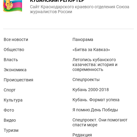
КУБАНСКИЙ РЕПОРТЕР
Сайт Краснодарского краевого отделения Союза
журналистов России
Все новости
Панорама
Общество
«Битва за Кавказ»
Власть
Летопись кубанского
казачества: история и
современность
Экономика
Спецпроекты
Происшествия
Кубань 2000-2018
Спорт
Кубань. Формат успеха
Культура
Я помню День Победы
Фото
Спецпроект. Они помогают
Видео
спасти море
Туризм
Редакция