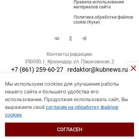
Правила использования
материалов сайта
Политика обработки файлов
cookie (Куки)
Контакты редакции:
350000, г. Краснодар, ул. Пашковская, 2
+7 (861) 259-60-27
redaktor@kubnews.ru
Мы используем cookies для улучшения работы
Для пользователей старше 16 лет
нашего сайта и большего удобства его
использования. Продолжая использовать сайт, Вы
© Кубанские Новости, 2017
Сетевое издание «kubnews» зарегистрировано Федеральной
выражаете своё
согласие на обработку файлов
службой по надзору в сфере связи, информационных технологий
cookies
и массовых коммуникаций (Роскомнадзор). Регистрационный
номер Эл № ФС 77 - 78802 от 30 июля 2020 года. Учредитель -
ООО "ГИК "Кубанские Новости" (350000, Краснодар, ул.
СОГЛАСЕН
Пашковская, 2). Главный редактор – Филиппов О. Ю.