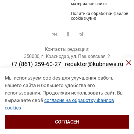
материалов сайта
Политика обработки файлов
cookie (Куки)
Контакты редакции:
350000, г. Краснодар, ул. Пашковская, 2
+7 (861) 259-60-27
redaktor@kubnews.ru
Мы используем cookies для улучшения работы
Для пользователей старше 16 лет
нашего сайта и большего удобства его
использования. Продолжая использовать сайт, Вы
© Кубанские Новости, 2017
Сетевое издание «kubnews» зарегистрировано Федеральной
выражаете своё
согласие на обработку файлов
службой по надзору в сфере связи, информационных технологий
cookies
и массовых коммуникаций (Роскомнадзор). Регистрационный
номер Эл № ФС 77 - 78802 от 30 июля 2020 года. Учредитель -
ООО "ГИК "Кубанские Новости" (350000, Краснодар, ул.
СОГЛАСЕН
Пашковская, 2). Главный редактор – Филиппов О. Ю.