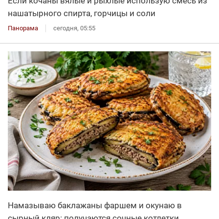
Если кочаны вялые и рыхлые использую смесь из
нашатырного спирта, горчицы и соли
Панорама
сегодня, 05:55
Намазываю баклажаны фаршем и окунаю в
сырный кляр: получаются сочные котлетки