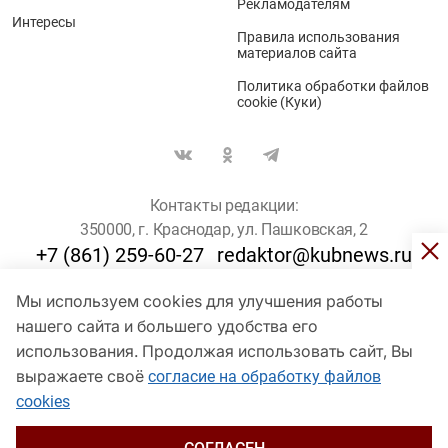
Рекламодателям
Интересы
Правила использования
материалов сайта
Политика обработки файлов
cookie (Куки)
Контакты редакции:
350000, г. Краснодар, ул. Пашковская, 2
+7 (861) 259-60-27
redaktor@kubnews.ru
Мы используем cookies для улучшения работы
Для пользователей старше 16 лет
нашего сайта и большего удобства его
© Кубанские Новости, 2017
использования. Продолжая использовать сайт, Вы
Сетевое издание «kubnews» зарегистрировано Федеральной
выражаете своё
согласие на обработку файлов
службой по надзору в сфере связи, информационных технологий
cookies
и массовых коммуникаций (Роскомнадзор). Регистрационный
номер Эл № ФС 77 - 78802 от 30 июля 2020 года. Учредитель -
ООО "ГИК "Кубанские Новости" (350000, Краснодар, ул.