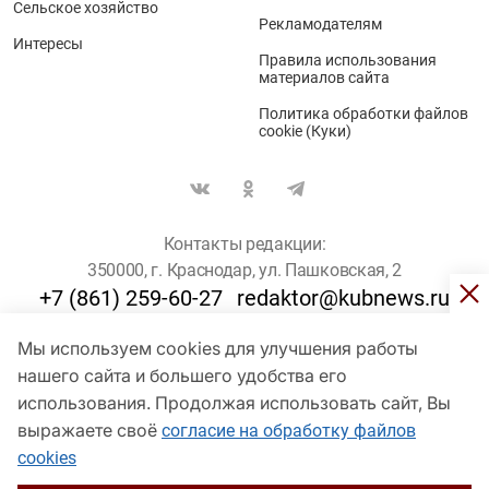
Сельское хозяйство
Рекламодателям
Интересы
Правила использования
материалов сайта
Политика обработки файлов
cookie (Куки)
Контакты редакции:
350000, г. Краснодар, ул. Пашковская, 2
+7 (861) 259-60-27
redaktor@kubnews.ru
Мы используем cookies для улучшения работы
Для пользователей старше 16 лет
нашего сайта и большего удобства его
© Кубанские Новости, 2017
использования. Продолжая использовать сайт, Вы
Сетевое издание «kubnews» зарегистрировано Федеральной
выражаете своё
согласие на обработку файлов
службой по надзору в сфере связи, информационных технологий
cookies
и массовых коммуникаций (Роскомнадзор). Регистрационный
номер Эл № ФС 77 - 78802 от 30 июля 2020 года. Учредитель -