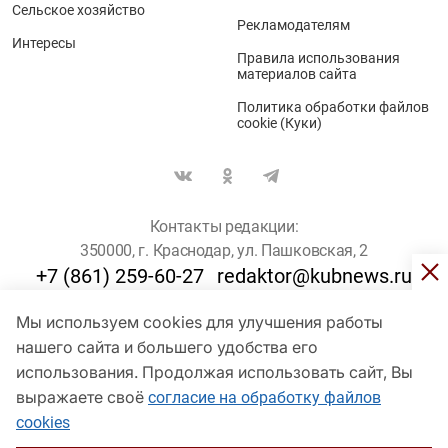
Сельское хозяйство
Рекламодателям
Интересы
Правила использования
материалов сайта
Политика обработки файлов
cookie (Куки)
Контакты редакции:
350000, г. Краснодар, ул. Пашковская, 2
+7 (861) 259-60-27
redaktor@kubnews.ru
Мы используем cookies для улучшения работы
Для пользователей старше 16 лет
нашего сайта и большего удобства его
использования. Продолжая использовать сайт, Вы
© Кубанские Новости, 2017
Сетевое издание «kubnews» зарегистрировано Федеральной
выражаете своё
согласие на обработку файлов
службой по надзору в сфере связи, информационных технологий
cookies
и массовых коммуникаций (Роскомнадзор). Регистрационный
номер Эл № ФС 77 - 78802 от 30 июля 2020 года. Учредитель -