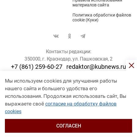
Правила использования
материалов сайта
Политика обработки файлов
cookie (Куки)
Контакты редакции:
350000, г. Краснодар, ул. Пашковская, 2
+7 (861) 259-60-27
redaktor@kubnews.ru
Мы используем cookies для улучшения работы
Для пользователей старше 16 лет
нашего сайта и большего удобства его
использования. Продолжая использовать сайт, Вы
© Кубанские Новости, 2017
Сетевое издание «kubnews» зарегистрировано Федеральной
выражаете своё
согласие на обработку файлов
службой по надзору в сфере связи, информационных технологий
cookies
и массовых коммуникаций (Роскомнадзор). Регистрационный
номер Эл № ФС 77 - 78802 от 30 июля 2020 года. Учредитель -
ООО "ГИК "Кубанские Новости" (350000, Краснодар, ул.
СОГЛАСЕН
Пашковская, 2). Главный редактор – Филиппов О. Ю.