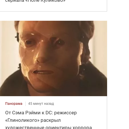
сериала «Поле Куликово»
Панорама
45 минут назад
От Сэма Рэйми к DC: режиссер
«Глиноликого» раскрыл
художественные ориентиры хоррора