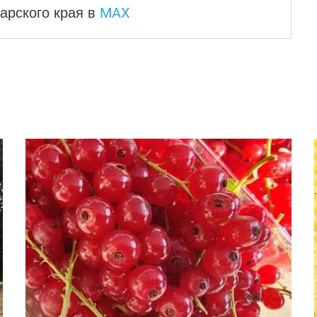
MAX
арского края
в