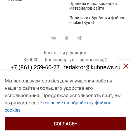
Правила использования
материалов сайта
Политика обработки файлов
cookie (Куки)
Контакты редакции:
350000, г. Краснодар, ул. Пашковская, 2
+7 (861) 259-60-27
redaktor@kubnews.ru
Мы используем cookies для улучшения работы
Для пользователей старше 16 лет
нашего сайта и большего удобства его
© Кубанские Новости, 2017
использования. Продолжая использовать сайт, Вы
Сетевое издание «kubnews» зарегистрировано Федеральной
выражаете своё
согласие на обработку файлов
службой по надзору в сфере связи, информационных технологий
cookies
и массовых коммуникаций (Роскомнадзор). Регистрационный
номер Эл № ФС 77 - 78802 от 30 июля 2020 года. Учредитель -
ООО "ГИК "Кубанские Новости" (350000, Краснодар, ул.
СОГЛАСЕН
Пашковская, 2). Главный редактор – Филиппов О. Ю.