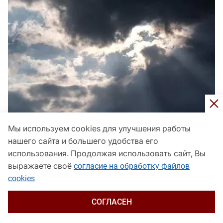
Мы используем cookies для улучшения работы
нашего сайта и большего удобства его
использования. Продолжая использовать сайт, Вы
281 БПЛА сбили за день над Краснодарским краем
выражаете своё
согласие на обработку файлов
и еще 12 регионами
cookies
Общество
сегодня, 20:39
СОГЛАСЕН