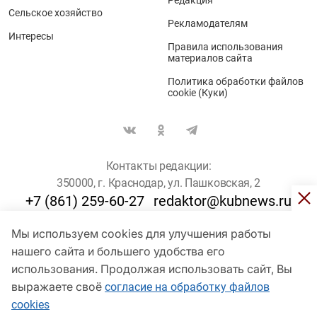
Редакция
Сельское хозяйство
Рекламодателям
Интересы
Правила использования
материалов сайта
Политика обработки файлов
cookie (Куки)
Контакты редакции:
350000, г. Краснодар, ул. Пашковская, 2
+7 (861) 259-60-27
redaktor@kubnews.ru
Мы используем cookies для улучшения работы
Для пользователей старше 16 лет
нашего сайта и большего удобства его
использования. Продолжая использовать сайт, Вы
© Кубанские Новости, 2017
Сетевое издание «kubnews» зарегистрировано Федеральной
выражаете своё
согласие на обработку файлов
службой по надзору в сфере связи, информационных технологий
cookies
и массовых коммуникаций (Роскомнадзор). Регистрационный