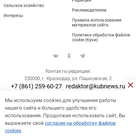
Сельское хозяйство
Рекламодателям
Интересы
Правила использования
материалов сайта
Политика обработки файлов
cookie (Куки)
Контакты редакции:
350000, г. Краснодар, ул. Пашковская, 2
+7 (861) 259-60-27
redaktor@kubnews.ru
Мы используем cookies для улучшения работы
Для пользователей старше 16 лет
нашего сайта и большего удобства его
© Кубанские Новости, 2017
использования. Продолжая использовать сайт, Вы
Сетевое издание «kubnews» зарегистрировано Федеральной
выражаете своё
согласие на обработку файлов
службой по надзору в сфере связи, информационных технологий
cookies
и массовых коммуникаций (Роскомнадзор). Регистрационный