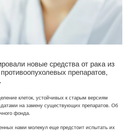
ировали новые средства от рака из
 противоопухолевых препаратов,
.
ление клеток, устойчивых к старым версиям
дидатами на замену существующих препаратов. Об
чного фонда.
ченных нами молекул еще предстоит испытать их