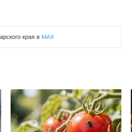
MAX
арского края
в